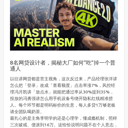
8名网贷设计者，揭秘大厂如何“吃”掉一个普
通人
以往讲网贷都是苦主视角，这次反过来，产品经理张洋讲
怎么把「登录」改成「查看额度」点击率涨7%，风控经
理冯月凯讲「放点水」就能把通过率从30%提到35%，
投放的冯勇强讲怎么用手机设备号绕开隐私红线精准捞
人。每个环节都是明码标价的生意，每人多贷1万够老板
请全团队喝奶茶。
最扎心的是主角李明学的还是心理学，懂成瘾机制，照样
三次破戒、债滚到16万。这恰恰说明问题不在个人意志，