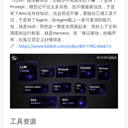
（LLM）能理解语言，但模型不知道你想干嘛，于是有了
Prompt；模型记不住太多东西、也不懂最新信息，于是
有了RAG去外挂知识；光会答还不够，要能自己调工具干
活，于是有了Agent；给Agent配上一套可复用的能力
包，就是Skill；而把这一整套东西跑起来、管好上下文和
调度的运行框架，就是Harness。按「痛点驱动」的顺序
串，比孤立背定义好懂得多。
🔗：
https://www.bilibili.com/video/BV1YRG46eE1n
工具资源