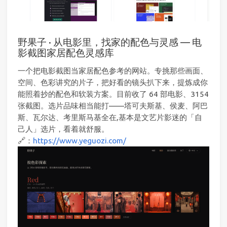
野果子 · 从电影里，找家的配色与灵感 — 电
影截图家居配色灵感库
一个把电影截图当家居配色参考的网站。专挑那些画面、
空间、色彩讲究的片子，把好看的镜头扒下来，提炼成你
能照着抄的配色和软装方案。目前收了 64 部电影、3154
张截图。选片品味相当能打——塔可夫斯基、侯麦、阿巴
斯、瓦尔达、考里斯马基全在,基本是文艺片影迷的「自
己人」选片，看着就舒服。
🔗：
https://www.yeguozi.com/