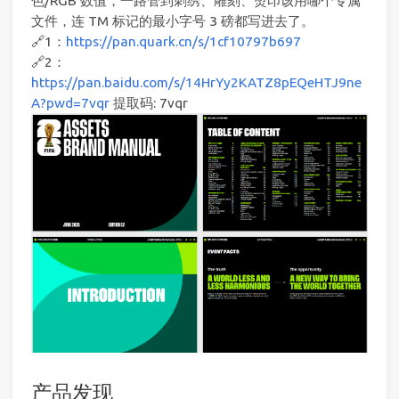
色/RGB 数值，一路管到刺绣、雕刻、烫印该用哪个专属
文件，连 TM 标记的最小字号 3 磅都写进去了。
🔗1：
https://pan.quark.cn/s/1cf10797b697
🔗2：
https://pan.baidu.com/s/14HrYy2KATZ8pEQeHTJ9ne
A?pwd=7vqr
提取码: 7vqr
产品发现