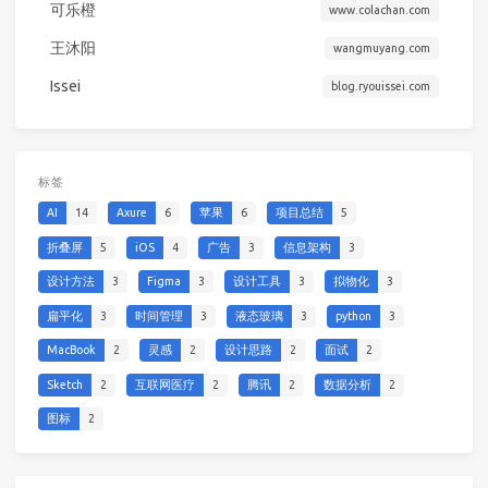
可乐橙
www.colachan.com
王沐阳
wangmuyang.com
Issei
blog.ryouissei.com
标签
AI
14
Axure
6
苹果
6
项目总结
5
折叠屏
5
iOS
4
广告
3
信息架构
3
设计方法
3
Figma
3
设计工具
3
拟物化
3
扁平化
3
时间管理
3
液态玻璃
3
python
3
MacBook
2
灵感
2
设计思路
2
面试
2
Sketch
2
互联网医疗
2
腾讯
2
数据分析
2
图标
2