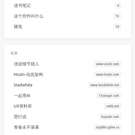
读书笔记
4
这个控件叫什么
15
随笔
16
链接
优设细节猎人
www.uisdc.com
Hozin-信息架构
www.hozin.com
leadwhite
www.leadwhite.net
一起用AI
17yongai.com
UX资料库
uxlib.net
慧行说
liuyude.com
青春永不落幕
qcyblm.gitee.io