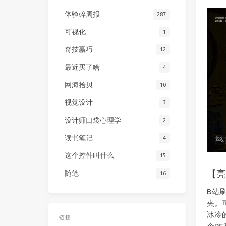
体验碎周报
287
可视化
1
奇技赢巧
12
最近买了啥
4
网海拾贝
10
视觉设计
3
设计师口袋心理学
2
读书笔记
4
这个控件叫什么
15
【亮
随笔
16
B站
夹。
冰冷
链接