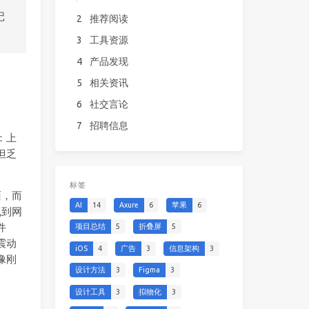
记
2
推荐阅读
3
工具资源
4
产品发现
5
相关资讯
6
社交言论
7
招聘信息
：上
但乏
标签
面，而
AI
14
Axure
6
苹果
6
拽到网
件
项目总结
5
折叠屏
5
震动
iOS
4
广告
3
信息架构
3
像刚
设计方法
3
Figma
3
设计工具
3
拟物化
3