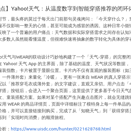
点】Yahoo!天气：从温度数字到智能穿搭推荐的闭环
时节，最头疼的莫过于每天出门前那句灵魂拷问：「今天穿什么？」
服不仅影响一整天的心情，甚至可能成为感冒的诱因。这种日常小烦
反映了一个普遍的用户痛点：天气数据和实际穿搭需求之间存在认知
大多数人虽然能看懂温度，但很难快速将抽象的数字转化为具体的穿
hoo!天气与WEAR的联动设计巧妙地构建了一个「天气-穿搭」的完整
 Yahoo! 天气 App 的主界面，除了基础的温度、天气状况等数据
服装指数」卡片被置于显眼位置。卡片内不仅有直观的服装图标（如
、一件薄外套）来量化「冷暖」，更有一张来自 WEAR 的真人穿搭示
配以「推荐穿毛衣或薄外套」的文字建议，直观又亲切。用户点击「
穿搭」按钮后，会进入一个聚合页面，这里提供了更多基于今日天气
女、童装搭配方案。如果对某个搭配产生兴趣点击图片，就会无缝跳
应用 WEAR 的商品详情页，页面中详细标注了模特身上每一件单品的
价格，并可以直接链接到购买，完成了从「知晓天气」到「获得穿搭
再到「实现时尚消费」的顺滑旅程。
分析：
https://www.uisdc.com/hunter/0221628768.html