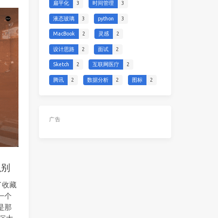
扁平化
3
时间管理
3
液态玻璃
3
python
3
MacBook
2
灵感
2
设计思路
2
面试
2
Sketch
2
互联网医疗
2
腾讯
2
数据分析
2
图标
2
广告
识别
了收藏
一个
是那