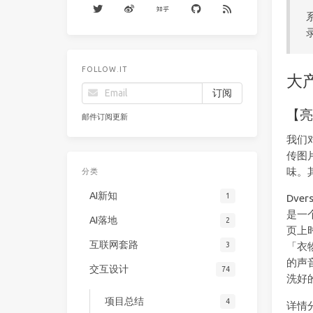
FOLLOW.IT
大
【
邮件订阅更新
我们
传图
味。
分类
AI新知
1
Dv
是一
AI落地
2
页上
互联网套路
3
「衣
的声
交互设计
74
洗好
项目总结
4
详情