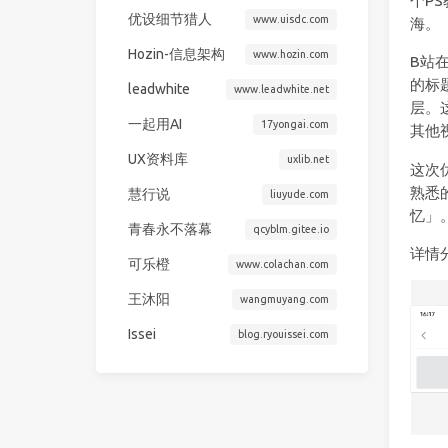
个P
优设细节猎人
www.uisdc.com
海。
Hozin-信息架构
www.hozin.com
B站
的标
leadwhite
www.leadwhite.net
层。
一起用AI
17yongai.com
其他
UX资料库
uxlib.net
这次
熟悉
慧行说
liuyude.com
忆」
青春永不落幕
qcyblm.gitee.io
详情
可乐橙
www.colachan.com
王沐阳
wangmuyang.com
Issei
blog.ryouissei.com