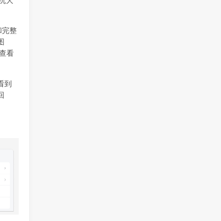
沉大
和完整
图
查看
看到
回