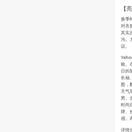
【亮
换季
对衣
其实
沟。
议。
Ya
验。在
日的
长袖
图，
天气
男、
时尚
牌、
感」
详情