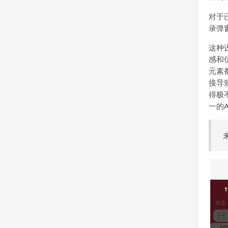
对于
录弹
这种
感和
元素
接导
得极
一的
来