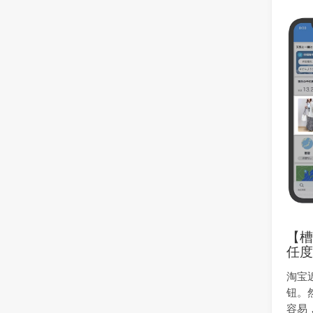
【
任
淘宝
钮。
容易