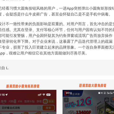
已经看习惯大圆角按钮风格的用户，一进App突然弹出小圆角矩形按
窗，会疑惑是什么牛皮藓广告，甚至会怀疑自己是不是手机中病毒。
设计不一致性带来的负面影响是双重的。对用户而言，首先冲击的是
信任感。尤其在登录、支付等核心环节，任何与用户固有认知不符的
都可能引发警惕，用户会因怀疑其为钓鱼弹窗或流氓广告而放弃操作
致登录转化率下降。对于企业来说，这暴露了产品迭代管理上的疏漏
不专业，损害了投入巨资建立起来的品牌形象。一个连自身界面都无
App，很难让用户相信它在其他方面能做到尽善尽美。
自 L.