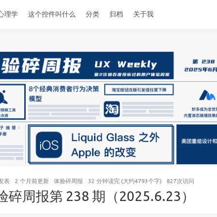
心理学
这个控件叫什么
分类
归档
关于我
发表
2 个月前
更新
体验碎周报
32 分钟读完 (大约4793个字)
827
次访问
验碎周报第 238 期（2025.6.23）