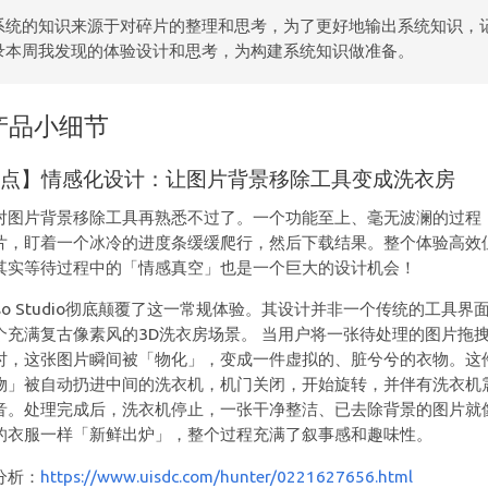
系统的知识来源于对碎片的整理和思考，为了更好地输出系统知识，
录本周我发现的体验设计和思考，为构建系统知识做准备。
产品小细节
亮点】情感化设计：让图片背景移除工具变成洗衣房
对图片背景移除工具再熟悉不过了。一个功能至上、毫无波澜的过程
片，盯着一个冰冷的进度条缓缓爬行，然后下载结果。整个体验高效
其实等待过程中的「情感真空」也是一个巨大的设计机会！
erso Studio彻底颠覆了这一常规体验。其设计并非一个传统的工具界
个充满复古像素风的3D洗衣房场景。 当用户将一张待处理的图片拖
时，这张图片瞬间被「物化」，变成一件虚拟的、脏兮兮的衣物。这
物」被自动扔进中间的洗衣机，机门关闭，开始旋转，并伴有洗衣机
音。处理完成后，洗衣机停止，一张干净整洁、已去除背景的图片就
的衣服一样「新鲜出炉」，整个过程充满了叙事感和趣味性。
分析：
https://www.uisdc.com/hunter/0221627656.html