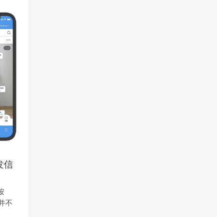
发信
按
并不