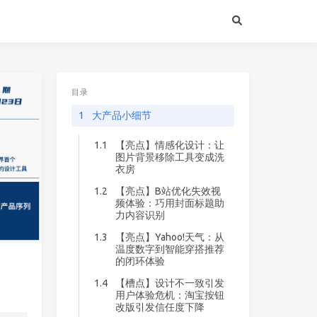
目录
1
大产品小细节
1.1
【亮点】情感化设计：让
图片背景移除工具变成洗
衣房
1.2
【亮点】B站优化失效视
频体验：巧用封面标题助
力内容识别
1.3
【亮点】Yahoo!天气：从
温度数字到智能穿搭推荐
的闭环体验
1.4
【槽点】设计不一致引发
用户体验危机：淘宝按钮
改版引发信任度下降