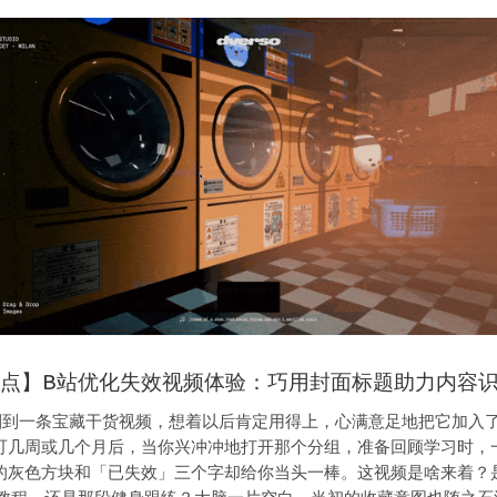
点】B站优化失效视频体验：巧用封面标题助力内容
刷到一条宝藏干货视频，想着以后肯定用得上，心满意足地把它加入
可几周或几个月后，当你兴冲冲地打开那个分组，准备回顾学习时，
的灰色方块和「已失效」三个字却给你当头一棒。这视频是啥来着？