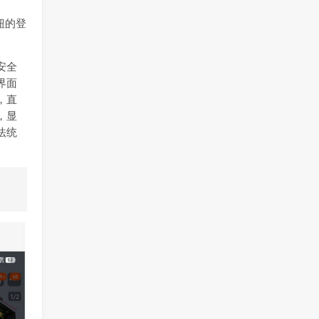
钮的登
安全
界面
，直
，显
法统