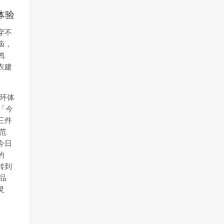
体验
穿不
恼，
鸿
衣建
闭环体
，「今
三件
范
今日
的
转到
品
灵