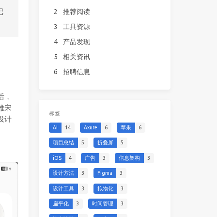
记
2
推荐阅读
3
工具资源
4
产品发现
5
相关资讯
6
招聘信息
后，
雅宋
标签
设计
AI
14
Axure
6
苹果
6
项目总结
5
折叠屏
5
iOS
4
广告
3
信息架构
3
设计方法
3
Figma
3
设计工具
3
拟物化
3
扁平化
3
时间管理
3