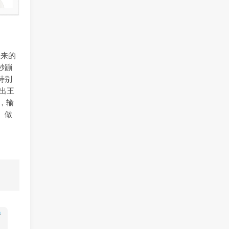
出来的
秒蹦
特别
出王
，输
。做