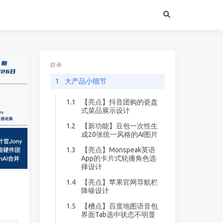
目录
1
大产品小细节
1.1
【亮点】抖音团购的瓷盘
式菜品展示设计
1.2
【新功能】豆包一次性生
成20张统一风格的AI图片
1.3
【亮点】Monspeak英语
App的卡片式轮播角色选
择设计
1.4
【亮点】苹果官网导航栏
降噪设计
1.5
【槽点】百度地图语音包
界面Tab选中状态不明显