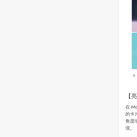
【亮
在 M
的卡
角度
境。