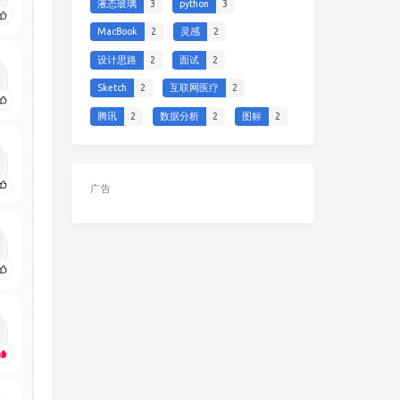
液态玻璃
3
python
3
MacBook
2
灵感
2
设计思路
2
面试
2
Sketch
2
互联网医疗
2
腾讯
2
数据分析
2
图标
2
广告