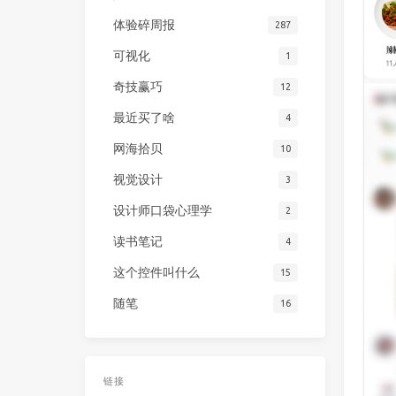
体验碎周报
287
可视化
1
奇技赢巧
12
最近买了啥
4
网海拾贝
10
视觉设计
3
设计师口袋心理学
2
读书笔记
4
这个控件叫什么
15
随笔
16
链接