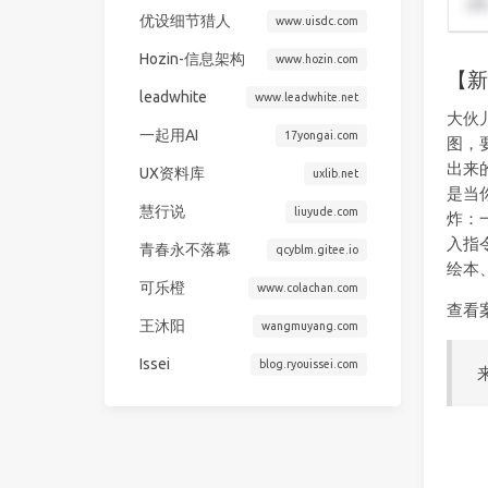
优设细节猎人
www.uisdc.com
Hozin-信息架构
www.hozin.com
【新
leadwhite
www.leadwhite.net
大伙
一起用AI
17yongai.com
图，
出来
UX资料库
uxlib.net
是当
慧行说
liuyude.com
炸：
入指
青春永不落幕
qcyblm.gitee.io
绘本
可乐橙
www.colachan.com
查看
王沐阳
wangmuyang.com
Issei
blog.ryouissei.com