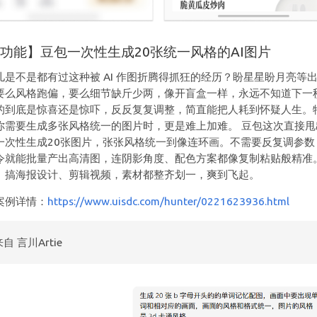
功能】豆包一次性生成20张统一风格的AI图片
儿是不是都有过这种被 AI 作图折腾得抓狂的经历？盼星星盼月亮等
要么风格跑偏，要么细节缺斤少两，像开盲盒一样，永远不知道下一
的到底是惊喜还是惊吓，反反复复调整，简直能把人耗到怀疑人生。
你需要生成多张风格统一的图片时，更是难上加难。 豆包这次直接甩
一次性生成20张图片，张张风格统一到像连环画。不需要反复调参数
令就能批量产出高清图，连阴影角度、配色方案都像复制粘贴般精准
、搞海报设计、剪辑视频，素材都整齐划一，爽到飞起。
案例详情：
https://www.uisdc.com/hunter/0221623936.html
来自 言川Artie