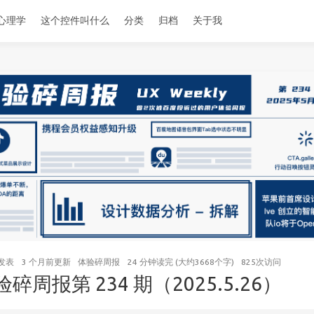
心理学
这个控件叫什么
分类
归档
关于我
发表
3 个月前
更新
体验碎周报
24 分钟读完 (大约3668个字)
825
次访问
验碎周报第 234 期（2025.5.26）