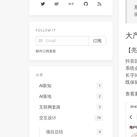
FOLLOW.IT
大
【
邮件订阅更新
抖音
系统
长字
分类
既保
AI新知
1
查看
AI落地
2
互联网套路
3
交互设计
74
项目总结
4