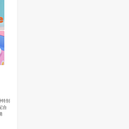
种特别
配合
情