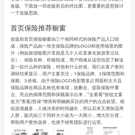
改版。下面放一些改版前后的对比图，更重要的是想探讨
一下改版思路。
首页保险推荐橱窗
改版前首页保险橱窗由三个相同样式的保险产品入口组
成，保险产品由一张含保险品牌的LOGO和使用场景的图
片（例如旅游险图片里就是几个人在某著名旅游景点玩
乐）、保险名称、价格组成，用户很难从这些信息了解这
是一款什么样的保险，对他有什么价值。我们从客户拿到
调研结果显示，用户主要关注：1保险品牌、2保障范围和
保额、3.价格。由于保险LOGO色彩繁多占用面积太大且
保险品牌在商品名称也有体现，故删去。提取保险中重
点、亮点的保障范围和保额展示出来，“去看看”按钮文案
改为“查看/投保”增强有明确购买目的用户的点击欲望。相
似选项越多，人做决策的时间越长，所以后来又增加适用
人群，版式由三个同样大小改为一大两小，增大区分度，
帮助用户更快选择，也便于销售团队进行运营。