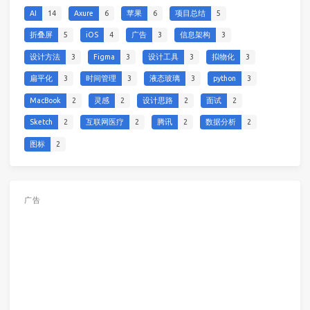
AI
14
Axure
6
苹果
6
项目总结
5
折叠屏
5
iOS
4
广告
3
信息架构
3
设计方法
3
Figma
3
设计工具
3
拟物化
3
扁平化
3
时间管理
3
液态玻璃
3
python
3
MacBook
2
灵感
2
设计思路
2
面试
2
Sketch
2
互联网医疗
2
腾讯
2
数据分析
2
图标
2
广告