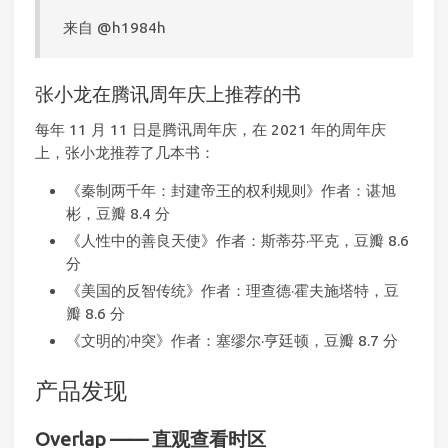
来自 @h1984h
张小龙在腾讯周年庆上推荐的书
每年 11 月 11 日是腾讯周年庆，在 2021 年的周年庆
上，张小龙推荐了几本书：
《秦制两千年：封建帝王的权利规则》作者：谌旭
彬，豆瓣 8.4 分
《人性中的善良天使》作者：斯蒂芬·平克，豆瓣 8.6
分
《美国的反智传统》作者：理查德·霍夫施塔特，豆
瓣 8.6 分
《文明的冲突》作者：塞缪尔·亨廷顿，豆瓣 8.7 分
产品发现
Overlap —— 直观查看时区