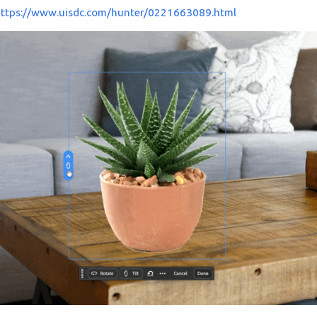
https://www.uisdc.com/hunter/0221663089.html