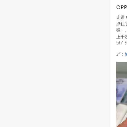
OP
走进
抓住
弹」
上千
过广
🔗：