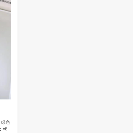
个绿色
：就