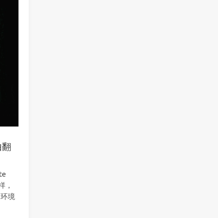
由翻
te
一样，
的环境