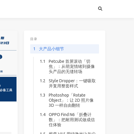
目录
1
大产品小细节
1.1
Petcube 首屏滚动「切
焦」：从萌宠情绪到摄像
头产品的无缝转场
1.2
Style Dropper：一键吸取
并复用整套样式
1.3
Photoshop「Rotate
Object」：让 2D 照片像
3D 一样自由翻转
1.4
OPPO Find N6「折叠计
数」：把耐用测试做成信
任体验
1.5
戴森 V15 用绿激光让灰尘