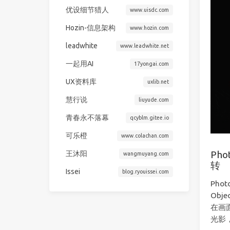
优设细节猎人
www.uisdc.com
Hozin-信息架构
www.hozin.com
leadwhite
www.leadwhite.net
一起用AI
17yongai.com
UX资料库
uxlib.net
慧行说
liuyude.com
青春永不落幕
qcyblm.gitee.io
可乐橙
www.colachan.com
Pho
王沐阳
wangmuyang.com
转
Issei
blog.ryouissei.com
Pho
Obj
在画
光影