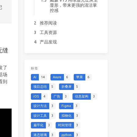
显形，带来更强的清洁掌
记
控感
2
推荐阅读
3
工具资源
4
产品发现
无缝
发了
标签
活场
AI
14
Axure
6
苹果
6
看到
项目总结
5
折叠屏
5
iOS
4
广告
3
信息架构
3
设计方法
3
Figma
3
设计工具
3
拟物化
3
扁平化
3
时间管理
3
液态玻璃
3
python
3