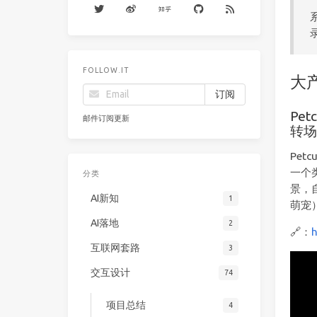
FOLLOW.IT
大
Pe
邮件订阅更新
转
Pe
一个
分类
景，
AI新知
1
萌宠
AI落地
2
🔗：
互联网套路
3
交互设计
74
项目总结
4