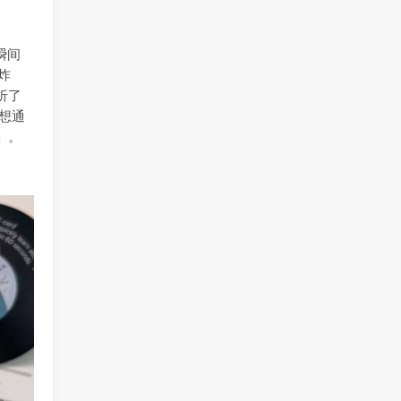
瞬间
炸
折了
想通
」。