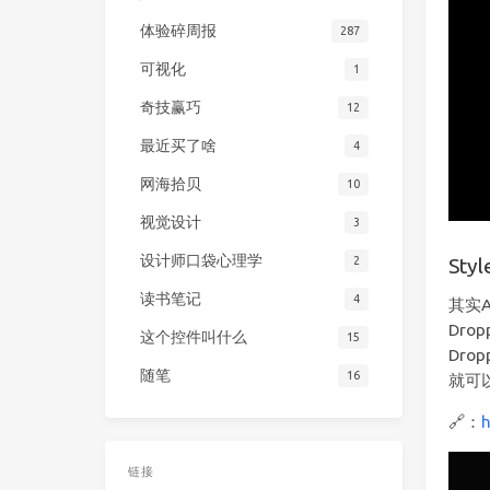
体验碎周报
287
可视化
1
奇技赢巧
12
最近买了啥
4
网海拾贝
10
视觉设计
3
设计师口袋心理学
2
St
读书笔记
4
其实A
Dr
这个控件叫什么
15
Dr
随笔
16
就可
🔗：
链接