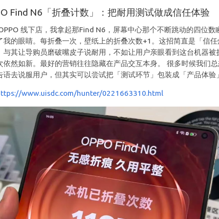
PO Find N6「折叠计数」：把耐用测试做成信任体验
 OPPO 线下店，我拿起那Find N6，屏幕中心那个不断跳动的四位数
了我的眼睛。每折叠一次，壁纸上的折叠次数+1。这招简直是「信任
。与其让导购员磨破嘴皮子说耐用，不如让用户亲眼看到这台机器被
次依然如新。最好的营销往往隐藏在产品交互本身。 很多时候我们总
告语去说服用户，但其实可以尝试把「测试环节」包装成「产品体验
https://www.uisdc.com/hunter/0221663310.html