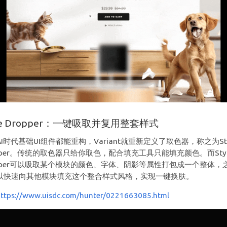
yle Dropper：一键吸取并复用整套样式
I时代基础UI组件都能重构，Variant就重新定义了取色器，称之为Sty
opper。传统的取色器只给你取色，配合填充工具只能填充颜色。而Styl
opper可以吸取某个模块的颜色、字体、阴影等属性打包成一个整体，
以快速向其他模块填充这个整合样式风格，实现一键换肤。
https://www.uisdc.com/hunter/0221663085.html