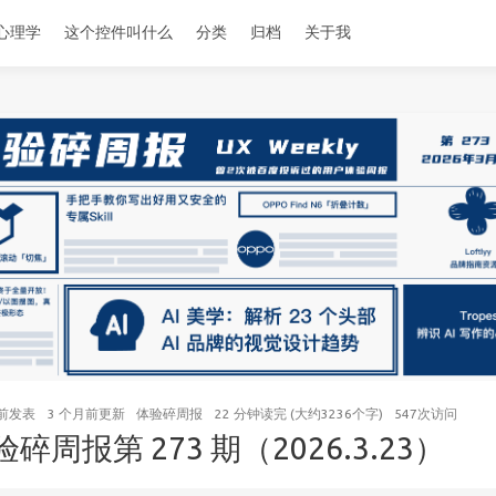
心理学
这个控件叫什么
分类
归档
关于我
前
发表
3 个月前
更新
体验碎周报
22 分钟读完 (大约3236个字)
547
次访问
验碎周报第 273 期（2026.3.23）