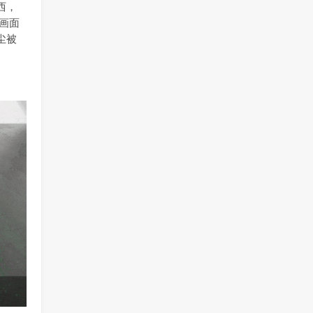
西，
画面
尘被