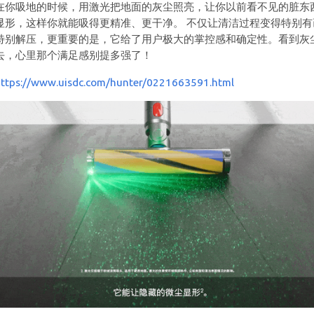
在你吸地的时候，用激光把地面的灰尘照亮，让你以前看不见的脏东
显形，这样你就能吸得更精准、更干净。 不仅让清洁过程变得特别有
特别解压，更重要的是，它给了用户极大的掌控感和确定性。看到灰
去，心里那个满足感别提多强了！
https://www.uisdc.com/hunter/0221663591.html