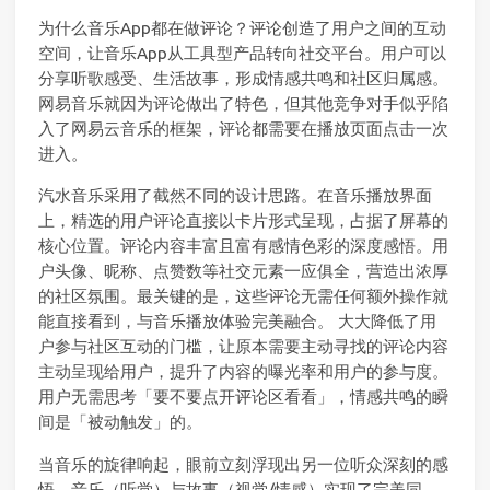
为什么音乐App都在做评论？评论创造了用户之间的互动
空间，让音乐App从工具型产品转向社交平台。用户可以
分享听歌感受、生活故事，形成情感共鸣和社区归属感。
网易音乐就因为评论做出了特色，但其他竞争对手似乎陷
入了网易云音乐的框架，评论都需要在播放页面点击一次
进入。
汽水音乐采用了截然不同的设计思路。在音乐播放界面
上，精选的用户评论直接以卡片形式呈现，占据了屏幕的
核心位置。评论内容丰富且富有感情色彩的深度感悟。用
户头像、昵称、点赞数等社交元素一应俱全，营造出浓厚
的社区氛围。最关键的是，这些评论无需任何额外操作就
能直接看到，与音乐播放体验完美融合。 大大降低了用
户参与社区互动的门槛，让原本需要主动寻找的评论内容
主动呈现给用户，提升了内容的曝光率和用户的参与度。
用户无需思考「要不要点开评论区看看」，情感共鸣的瞬
间是「被动触发」的。
当音乐的旋律响起，眼前立刻浮现出另一位听众深刻的感
悟，音乐（听觉）与故事（视觉/情感）实现了完美同