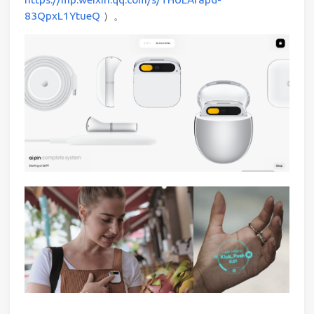
83QpxL1YtueQ
）。