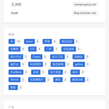
王沐阳
wangmuyang.com
Issei
blog.ryouissei.com
标签
AI
14
Axure
6
苹果
6
项目总结
5
折叠屏
5
iOS
4
广告
3
信息架构
3
设计方法
3
Figma
3
设计工具
3
拟物化
3
扁平化
3
时间管理
3
液态玻璃
3
python
3
MacBook
2
灵感
2
设计思路
2
面试
2
Sketch
2
互联网医疗
2
腾讯
2
数据分析
2
图标
2
广告