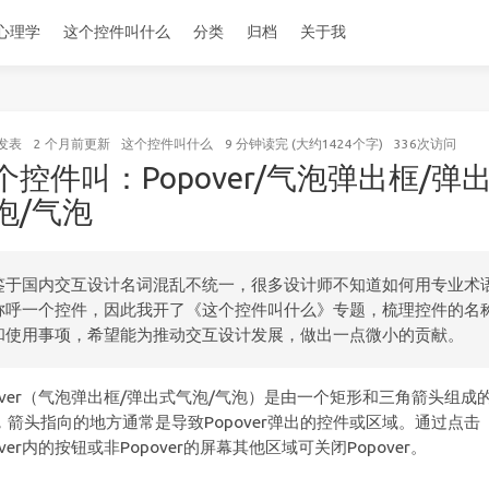
心理学
这个控件叫什么
分类
归档
关于我
发表
2 个月前
更新
这个控件叫什么
9 分钟读完 (大约1424个字)
336
次访问
个控件叫：Popover/气泡弹出框/弹
泡/气泡
鉴于国内交互设计名词混乱不统一，很多设计师不知道如何用专业术
称呼一个控件，因此我开了《这个控件叫什么》专题，梳理控件的名
和使用事项，希望能为推动交互设计发展，做出一点微小的贡献。
pover（气泡弹出框/弹出式气泡/气泡）是由一个矩形和三角箭头组成
，箭头指向的地方通常是导致Popover弹出的控件或区域。通过点击
over内的按钮或非Popover的屏幕其他区域可关闭Popover。