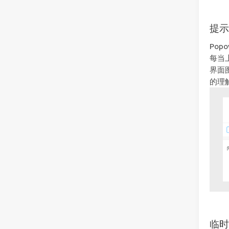
提
Po
每当
界面
的理
临