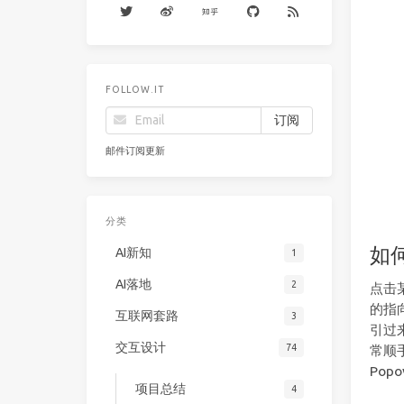
FOLLOW.IT
邮件订阅更新
分类
如
AI新知
1
AI落地
2
点击
的指
互联网套路
3
引过
交互设计
74
常顺
Pop
项目总结
4