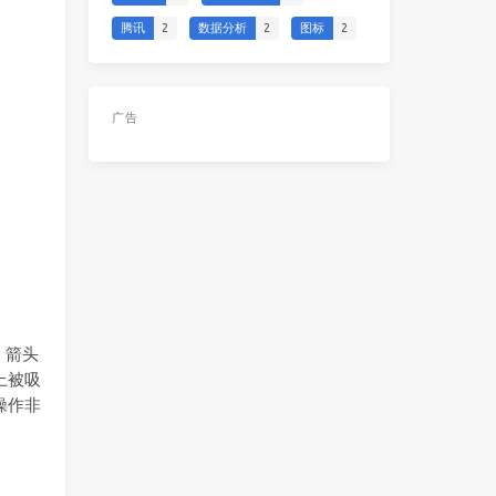
腾讯
2
数据分析
2
图标
2
广告
，箭头
上被吸
操作非