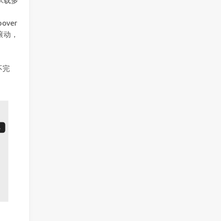
承载多
ver
滚动，
不完