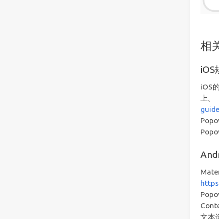
相
iO
iOS
上。
guide
Po
Pop
An
Mate
http
Po
Con
文本