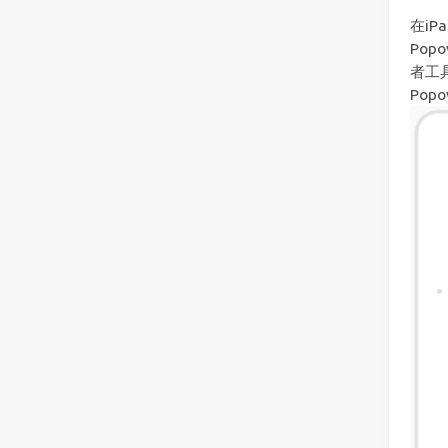
在i
Po
者工
Pop