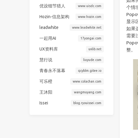
如果
优设细节猎人
www.uisdc.com
个情
Po
Hozin-信息架构
www.hozin.com
显示
leadwhite
www.leadwhite.net
如果选
需要
一起用AI
17yongai.com
Po
UX资料库
uxlib.net
整。
慧行说
liuyude.com
青春永不落幕
qcyblm.gitee.io
可乐橙
www.colachan.com
王沐阳
wangmuyang.com
Issei
blog.ryouissei.com