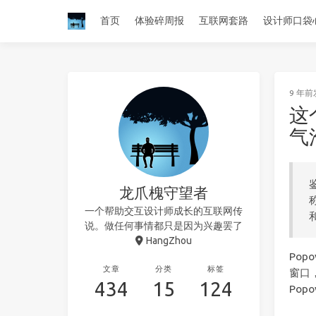
首页
体验碎周报
互联网套路
设计师口袋
9 年前
这
气
龙爪槐守望者
一个帮助交互设计师成长的互联网传
说。做任何事情都只是因为兴趣罢了
HangZhou
Po
文章
分类
标签
窗口
434
15
124
Pop