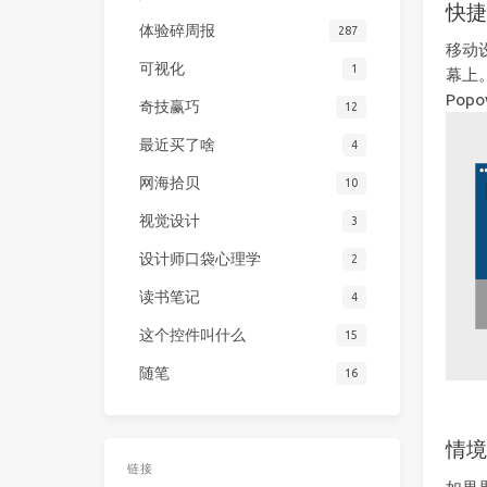
快
体验碎周报
287
移动
可视化
1
幕上
Pop
奇技赢巧
12
最近买了啥
4
网海拾贝
10
视觉设计
3
设计师口袋心理学
2
读书笔记
4
这个控件叫什么
15
随笔
16
情
链接