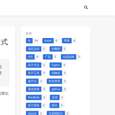
标签
出式
AI
14
Axure
6
苹果
6
项目总结
5
折叠屏
5
iOS
4
广告
3
信息架构
3
设计方法
3
Figma
3
语
称
设计工具
3
拟物化
3
扁平化
3
时间管理
3
液态玻璃
3
python
3
的弹出
MacBook
2
灵感
2
设计思路
2
面试
2
Sketch
2
互联网医疗
2