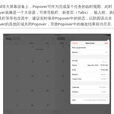
Pad等大屏幕设备上，Popover可作为完成某个任务的临时视图。此时
pover就像是一个大容器，可将导航栏、标签页（Tabs）、输入框、表
具栏等等包含其中。建议实时保存Popover中的状态，以防因误点非
over的其他区域关闭Popover，导致Popover中的修改结果前功尽弃