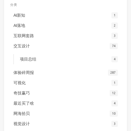
分类
AI新知
1
AI落地
2
互联网套路
3
交互设计
74
项目总结
4
体验碎周报
287
可视化
1
奇技赢巧
12
最近买了啥
4
网海拾贝
10
视觉设计
3