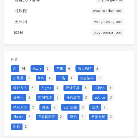
青春永不落幕
qcyblm.gitee.io
可乐橙
www.colachan.com
王沐阳
wangmuyang.com
Issei
blog.ryouissei.com
标签
AI
14
Axure
6
苹果
6
项目总结
5
折叠屏
5
iOS
4
广告
3
信息架构
3
设计方法
3
Figma
3
设计工具
3
拟物化
3
扁平化
3
时间管理
3
液态玻璃
3
python
3
MacBook
2
灵感
2
设计思路
2
面试
2
Sketch
2
互联网医疗
2
腾讯
2
数据分析
2
图标
2