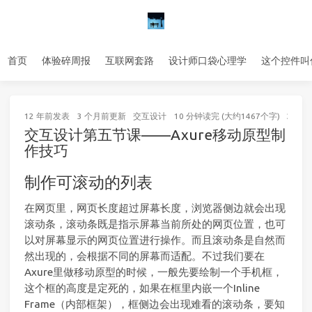
首页
体验碎周报
互联网套路
设计师口袋心理学
这个控件叫
12 年前
发表
3 个月前
更新
交互设计
10 分钟读完 (大约1467个字)
239
次
交互设计第五节课——Axure移动原型制
作技巧
制作可滚动的列表
在网页里，网页长度超过屏幕长度，浏览器侧边就会出现
滚动条，滚动条既是指示屏幕当前所处的网页位置，也可
以对屏幕显示的网页位置进行操作。而且滚动条是自然而
然出现的，会根据不同的屏幕而适配。不过我们要在
Axure里做移动原型的时候，一般先要绘制一个手机框，
这个框的高度是定死的，如果在框里内嵌一个Inline
Frame（内部框架），框侧边会出现难看的滚动条，要知