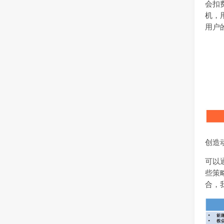
会扣
机，
用户
创造
可以
些策
合，