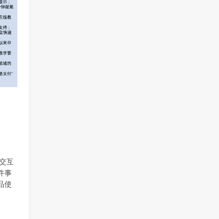
做交互
件事
品使