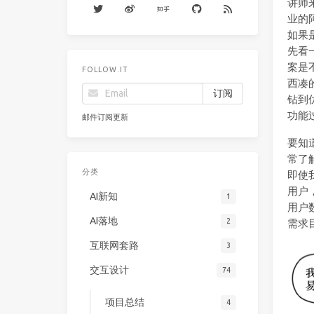
讲师
业的
如果
先看
案是
FOLLOW.IT
西凑
钻到
功能
邮件订阅更新
要知
常了
分类
即使
用户
AI新知
1
用户
AI落地
2
需求
互联网套路
3
交互设计
74
项目总结
4