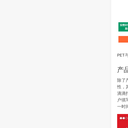
PET
产
除了
性，
滴滴
户填
一时