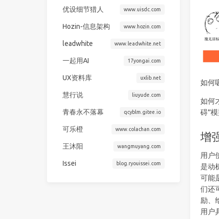
优设细节猎人
www.uisdc.com
Hozin-信息架构
www.hozin.com
leadwhite
www.leadwhite.net
一起用AI
17yongai.com
UX资料库
uxlib.net
如何
慧行说
liuyude.com
如何
青春永不落幕
碍”
qcyblm.gitee.io
可乐橙
www.colachan.com
增
王沐阳
wangmuyang.com
用户
Issei
blog.ryouissei.com
是动
可能
们还
励、
用户