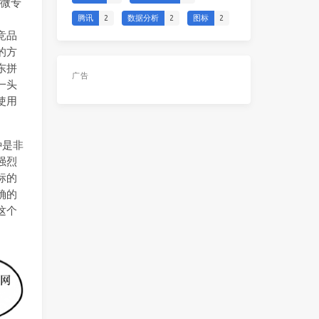
计微专
腾讯
2
数据分析
2
图标
2
竞品
的方
东拼
广告
一头
使用
种是非
强烈
标的
确的
这个