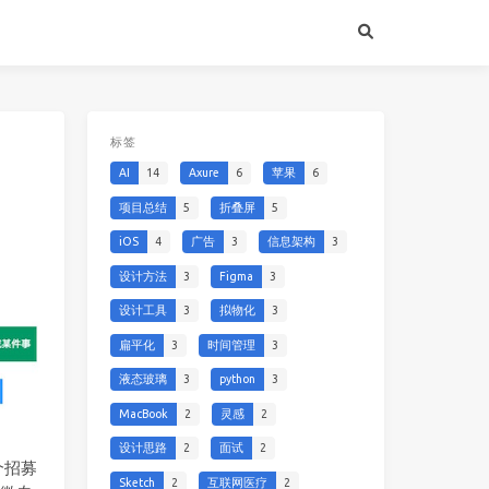
标签
AI
14
Axure
6
苹果
6
项目总结
5
折叠屏
5
iOS
4
广告
3
信息架构
3
设计方法
3
Figma
3
设计工具
3
拟物化
3
扁平化
3
时间管理
3
液态玻璃
3
python
3
MacBook
2
灵感
2
设计思路
2
面试
2
个招募
Sketch
2
互联网医疗
2