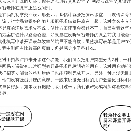
来云课堂开课的功能，你会怎么进行交互设计？”网易云课堂交互设
阿智老师在课堂上这么问到。
是在我刚初学交互设计那会儿，我估计就会把腾讯课堂、百度传课等
一遍，把竞品做得好的地方根据需求借鉴拼凑在一起，这种拿来主义
不是真的满足需求先不说，估计方案评审会都过不了，自己看着这些
的方案讲设计思路会心虚。如果是在没听阿智老师的课之前我可能会
优化填写申请开课表单效率的坑里不能自拔，虽然填写表单是用户在
过程中时间占比最高的页面，但是感觉少了些什么。
道对于招募讲师来开课这个功能，我们可以把用户类型分为2种，一
解网易云课堂有非常强烈的开课需求目标明确的用户，这种用户动机
我把招募功能做的特别烂他们也能顺利完成开课。另外一种是漫无目
，他们没有强烈开课的意愿。一般来说漫无目标的用户数量比目标明
数量多得多，如果没有把他们吸引过来，我们很难完成增加课程数量
目标。