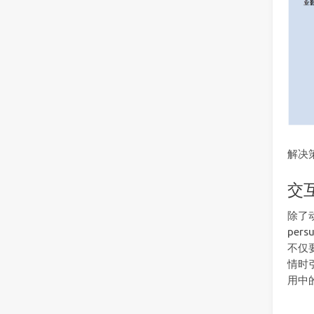
解决
交
除了
per
不仅
情时
用中