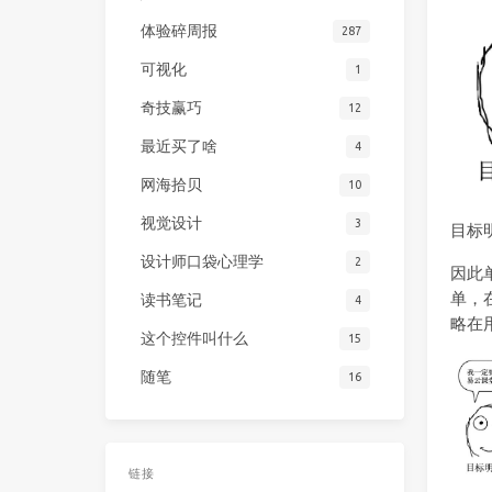
体验碎周报
287
可视化
1
奇技赢巧
12
最近买了啥
4
网海拾贝
10
视觉设计
3
目标
设计师口袋心理学
2
因此
单，
读书笔记
4
略在
这个控件叫什么
15
随笔
16
链接