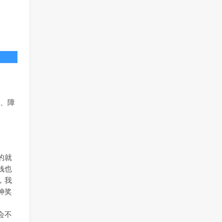
忧、障
的就
钱也
，我
神奖
会不