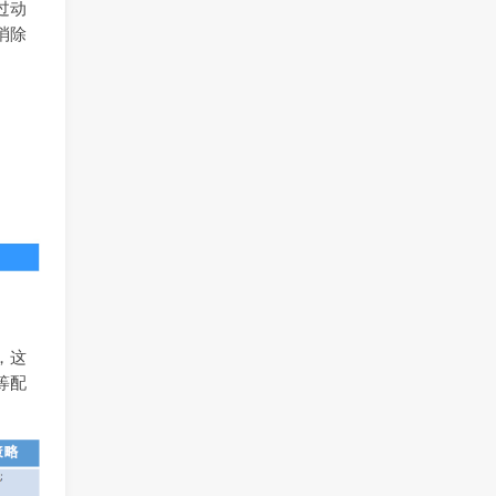
过动
消除
，这
等配