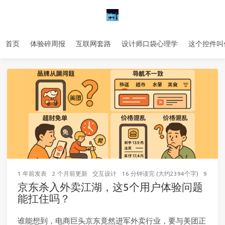
首页
体验碎周报
互联网套路
设计师口袋心理学
这个控件叫
1 年前
发表
2 个月前
更新
交互设计
16 分钟读完 (大约2394个字)
99
次访
京东杀入外卖江湖，这5个用户体验问题
能扛住吗？
谁能想到，电商巨头京东竟然进军外卖行业，要与美团正