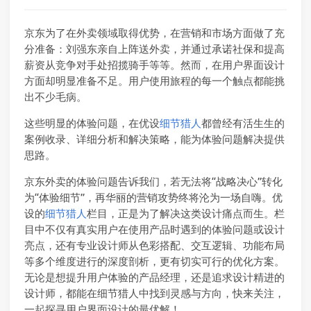
京东为了在外卖领域取得优势，在营销和市场方面做了充
分准备：刘强东亲自上阵送外卖，并通过承诺社保和提高
薪资从竞争对手处招揽骑手等等。然而，在用户界面设计
方面却明显准备不足。用户使用旅程的每一个触点都能挑
出不少毛病。
这些明显的体验问题，在优设
细节猎人
都曾经有活生生的
案例收录、详细分析和解决策略，能为体验问题解决提供
思路。
京东外卖的体验问题告诉我们，若无法将“战略决心”转化
为“体验细节”，再华丽的营销攻势终将沦为一场自嗨。优
设的
细节猎人
栏目，正是为了解决这类设计痛点而生。栏
目中不仅有真实用户在使用产品时遇到的体验问题或设计
亮点，还有专业设计师从色彩搭配、交互逻辑、功能布局
等多个维度进行的深度剖析，更有切实可行的优化方案。
无论是想提升用户体验的产品经理，还是追求设计精进的
设计师，都能在细节猎人中找到灵感与方向，快来关注，
一起探寻用户界面设计的最优解！