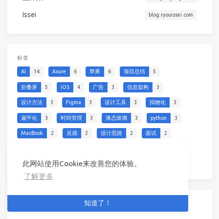
Issei
blog.ryouissei.com
标签
AI
14
Axure
6
苹果
6
项目总结
5
折叠屏
5
iOS
4
广告
3
信息架构
3
设计方法
3
Figma
3
设计工具
3
拟物化
3
扁平化
3
时间管理
3
液态玻璃
3
python
3
MacBook
2
灵感
2
设计思路
2
面试
2
Sketch
2
互联网医疗
2
腾讯
2
数据分析
2
此网站使用Cookie来改善您的体验。
图标
2
了解更多
知道了！
广告