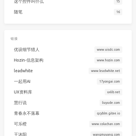
这个控件叫什么
15
随笔
16
链接
优设细节猎人
www.uisdc.com
Hozin-信息架构
www.hozin.com
leadwhite
www.leadwhite.net
一起用AI
17yongai.com
UX资料库
uxlib.net
慧行说
liuyude.com
青春永不落幕
qcyblm.gitee.io
可乐橙
www.colachan.com
王沐阳
wangmuyang.com