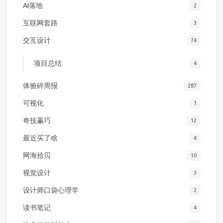
AI落地
2
互联网套路
3
交互设计
74
项目总结
4
体验碎周报
287
可视化
1
奇技赢巧
12
最近买了啥
4
网海拾贝
10
视觉设计
3
设计师口袋心理学
2
读书笔记
4