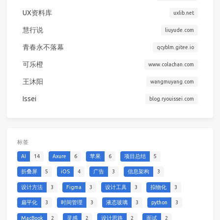
UX资料库
uxlib.net
慧行说
liuyude.com
青春永不落幕
qcyblm.gitee.io
可乐橙
www.colachan.com
王沐阳
wangmuyang.com
Issei
blog.ryouissei.com
标签
AI
14
Axure
6
苹果
6
项目总结
5
折叠屏
5
iOS
4
广告
3
信息架构
3
设计方法
3
Figma
3
设计工具
3
拟物化
3
扁平化
3
时间管理
3
液态玻璃
3
python
3
MacBook
2
灵感
2
设计思路
2
面试
2