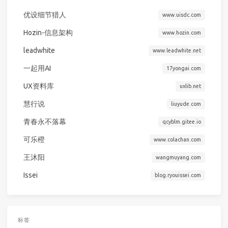
优设细节猎人
www.uisdc.com
Hozin-信息架构
www.hozin.com
leadwhite
www.leadwhite.net
一起用AI
17yongai.com
UX资料库
uxlib.net
慧行说
liuyude.com
青春永不落幕
qcyblm.gitee.io
可乐橙
www.colachan.com
王沐阳
wangmuyang.com
Issei
blog.ryouissei.com
标签