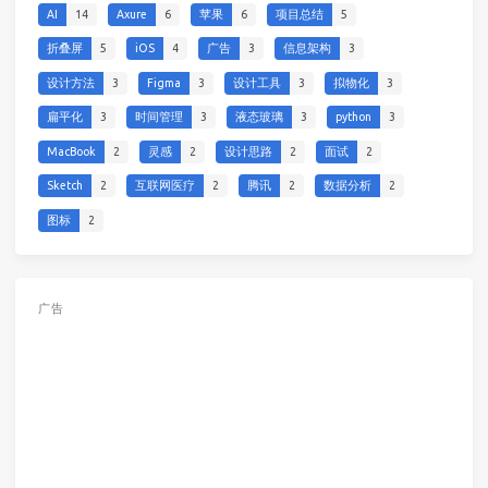
AI
14
Axure
6
苹果
6
项目总结
5
折叠屏
5
iOS
4
广告
3
信息架构
3
设计方法
3
Figma
3
设计工具
3
拟物化
3
扁平化
3
时间管理
3
液态玻璃
3
python
3
MacBook
2
灵感
2
设计思路
2
面试
2
Sketch
2
互联网医疗
2
腾讯
2
数据分析
2
图标
2
广告