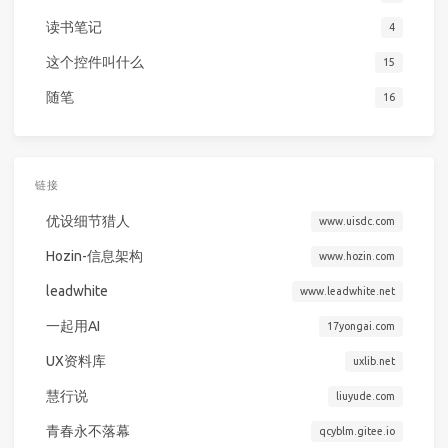
读书笔记
4
这个控件叫什么
15
随笔
16
链接
优设细节猎人
www.uisdc.com
Hozin-信息架构
www.hozin.com
leadwhite
www.leadwhite.net
一起用AI
17yongai.com
UX资料库
uxlib.net
慧行说
liuyude.com
青春永不落幕
qcyblm.gitee.io