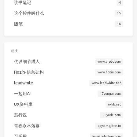
读书笔记
4
这个控件叫什么
15
随笔
16
链接
优设细节猎人
www.uisdc.com
Hozin-信息架构
www.hozin.com
leadwhite
www.leadwhite.net
一起用AI
17yongai.com
UX资料库
uxlib.net
慧行说
liuyude.com
青春永不落幕
qcyblm.gitee.io
可乐橙
www.colachan.com