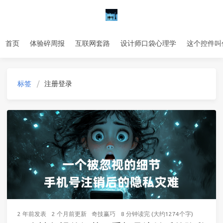
首页
体验碎周报
互联网套路
设计师口袋心理学
这个控件叫
标签
注册登录
2 年前
发表
2 个月前
更新
奇技赢巧
8 分钟读完 (大约1274个字)