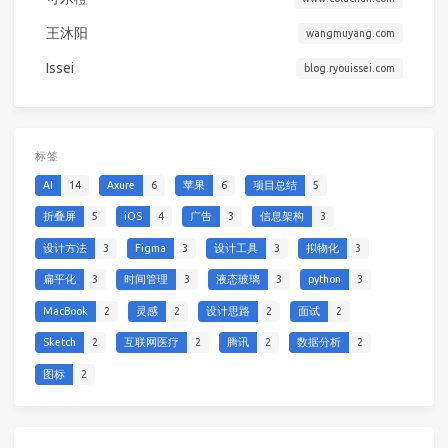
王沐阳
wangmuyang.com
Issei
blog.ryouissei.com
标签
AI
14
Axure
6
苹果
6
项目总结
5
折叠屏
5
iOS
4
广告
3
信息架构
3
设计方法
3
Figma
3
设计工具
3
拟物化
3
扁平化
3
时间管理
3
液态玻璃
3
python
3
MacBook
2
灵感
2
设计思路
2
面试
2
Sketch
2
互联网医疗
2
腾讯
2
数据分析
2
图标
2