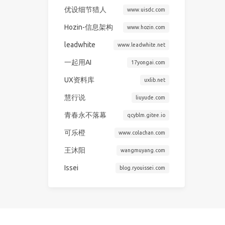
优设细节猎人
www.uisdc.com
Hozin-信息架构
www.hozin.com
leadwhite
www.leadwhite.net
一起用AI
17yongai.com
UX资料库
uxlib.net
慧行说
liuyude.com
青春永不落幕
qcyblm.gitee.io
可乐橙
www.colachan.com
王沐阳
wangmuyang.com
Issei
blog.ryouissei.com