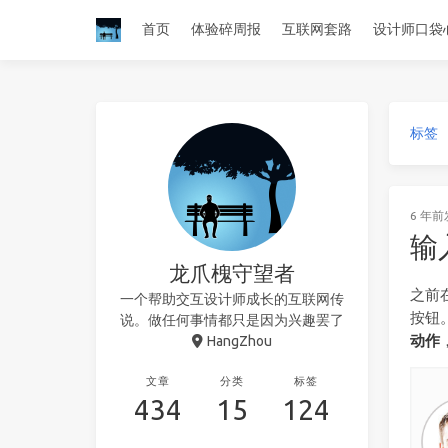
首页
体验碎周报
互联网套路
设计师口袋
标签
6 年前
输
龙爪槐守望者
之前
一个帮助交互设计师成长的互联网传
按钮
说。做任何事情都只是因为兴趣罢了
动作
HangZhou
文章
分类
标签
434
15
124