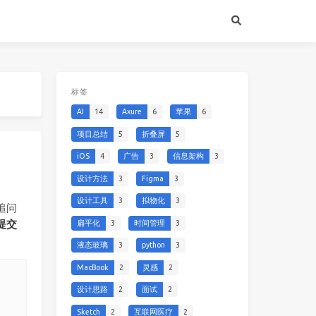
标签
AI
14
Axure
6
苹果
6
项目总结
5
折叠屏
5
iOS
4
广告
3
信息架构
3
设计方法
3
Figma
3
设计工具
3
拟物化
3
追问
提交
扁平化
3
时间管理
3
液态玻璃
3
python
3
MacBook
2
灵感
2
设计思路
2
面试
2
Sketch
2
互联网医疗
2